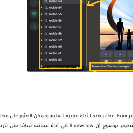
Bluew مؤخرًا، منذ شهر نوفمبر فقط. تعتبر هذه الأداة مميزة للغاية، ويمكن العثور عل
في صفحة الأسئلة الشائعة الخاصة بها. يؤكد فريق التطوير بوضوح أن Bluewillow هي أداة مجا