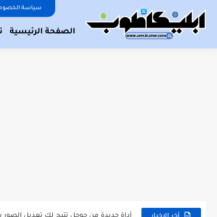
سياسة الخصوص
الصفحة الرئيسية
ت
تطبيق رائع لمشاهدة المباريات والمسلسلات
مواقع للرفع من جودة الصور: أفضل 10 مواقع لتحسين...
قائمة بأفضل تطبيقات ومواقع تصميم الصور
أفضل تطبيقات لتحويل ايموجي الاندرويد الى 
تطبيق تعلم الخدع السحرية سيعلمك العاب خ
أفضل ألعاب الذكاء والألغاز للاندرويد و للايفون 3
موقع رائع للبحث بالصور ومعرفة من قام با
أداة جديدة من جوجل تتيح لك تعديل الصور ب
موقع بديل لموقع midjourney. صمم الصور بالذكاء الاصطناعي مجانا
أخر الاخبار