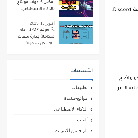
أفضل 6 أدوات مونتاج
بالذكاء الاصطناعي.
بديلاً حقيقيًا لمنصة Midjourney، حيث يقدم خدمة مجانية تمامًا ويُمكِن الوصول إليها عبر منصة Discord.
أكتوبر 13, 2025
🔍 موقع i2PDF: أداة
متكاملة لإدارة ملفات
PDF بكل سهولة.
التسميات
ر للشاشة، كما هو واضح
تطبيقات
بة الأمر
مواقع-مفيدة
الذكاء الاصطناعي
ألعاب
الربح من الانترنت