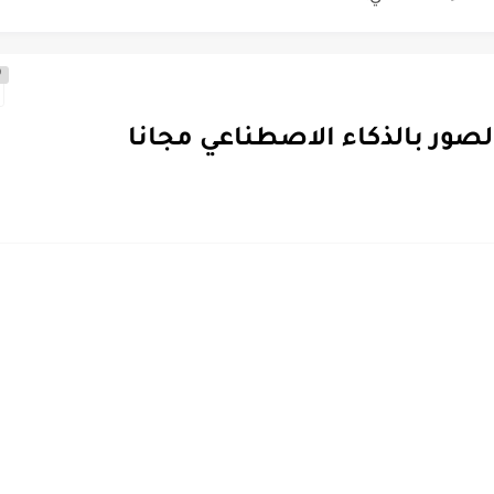
الية.
0