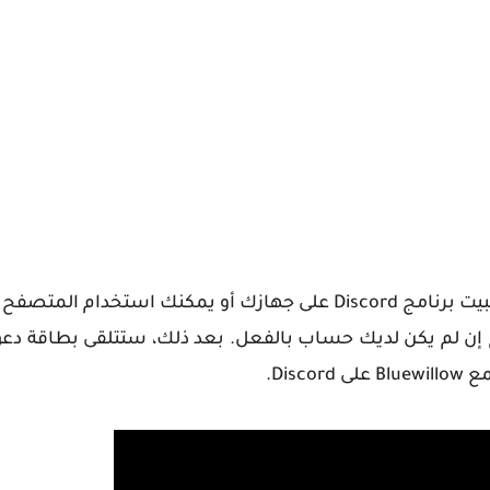
لإنشاء حساب على موقع Bluewillow، ستحتاج أولا إلى تثبيت برنامج Discord على جهازك أو يمكنك ا
رنامج إن لم يكن لديك حساب بالفعل. بعد ذلك، ستتلقى بطاقة د