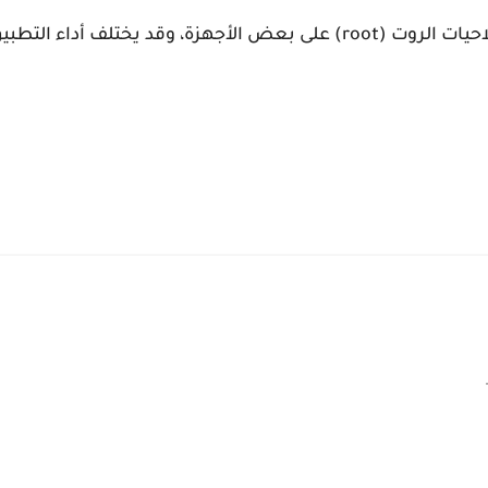
تذكر أن استخدام تطبيقات تغيير الإيموجي قد يتطلب صلاحيات الروت (root) على بعض الأجهزة، وقد يختل