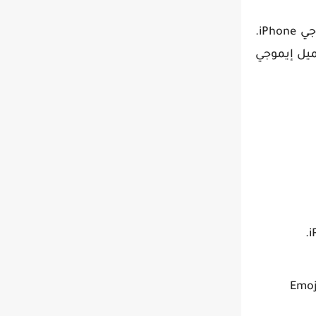
تطبيق "Emoji Keyboard" هو تطبيق يسمح لك بتغيير لوحة المفاتيح الخاصة بك على جهاز Android واستخدام إيموجي iPhone.
ليها بسهولة. لتحميل إيموجي
أن بعض الأجهزة قد تتطلب صلاحيات الروت (root) لتثبيت واستخدام برامج تغيير لوحة المفاتيح مثل Emoji