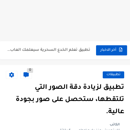
قائمة بأفضل تطبيقات ومواقع تصميم الصور بالذكاء الاصطناعي.
أفضل تطبيقات لتحويل ايموجي الاندرويد الى ايفون.
تطبيق تعلم الخدع السحرية سيعلمك العاب خفة اليد والخدع السحرية.
أخر الاخبار
أفضل ألعاب الذكاء والألغاز للاندرويد و للايفون 2023.
0
موقع رائع للبحث بالصور ومعرفة من قام باستخدم صورك على...
تطبيقات
أداة جديدة من جوجل تتيح لك تعديل الصور بالذكاء الاصطناعي.
تطبيق لزيادة دقة الصور التي
موقع بديل لموقع midjourney. صمم الصور بالذكاء الاصطناعي مجانا
تلتقطها، ستحصل على صور بجودة
أفضل تطبيق لتحميل خلفيات الهاتف بجودة عالية.
عالية.
أفضل موقع لكتابة سيرة ذاتية بقوالب متنوعة، كتابة CV احترافي.
الكاتب