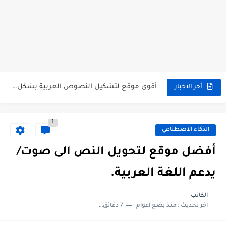
تحويل أي فيديو يوتيوب الى نص وادوات أخرى: موقع مجاني.
أفضل 5 مواقع لتحميل ومشاهدة الأفلام والمسلسلات بجودة عالية لعام...
أقوى موقع لتشكيل النصوص العربية بشكل دقيق جداً
أخر الاخبار
اكتشف سر الإبداع مع GetYarn: أفضل أداة لاقتباس الفيديوهات القصيرة!
1
كيف تعرف أن حسابك على واتساب قد تم اختراقه؟...
الذكاء الاصطناعي
أفضل موقع لإنشاء فيديوهات قصيرة بالذكاء الاصطناعي مجاناً.
أفضل موقع لتحويل النص الى صوت/
أفضل موقع للبحث عن البدائل المجانية للبرامج والمواقع المدفوعة.
يدعم اللغة العربية.
موقع سيساعدك في اختبار ألوان متناسقة لموقعك أو تطبيقك...
الكاتب
اخر تحديث :
منذ بضع اعوام
7 دقائق للقراءة
أفضل تطبيقات الذكاء الاصطناعي 2024، لا بد أن تتوفر في...