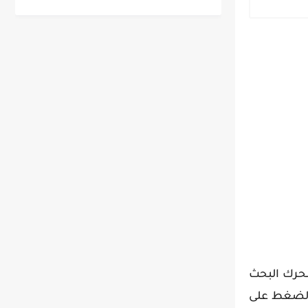
خلال محرك البحث
والضغط على