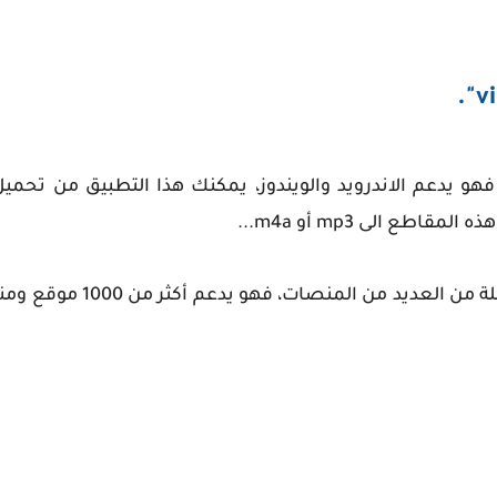
نك تحميل تطبيق "videoder" أو برنامج "videoder" فهو يدعم الاندرويد والويندوز، يمكنك هذا التطبي
ع الى mp3 أو m4a...
يمكنك هذا التطبيق كذلك من تحميل فيديوهاتك المفضلة من