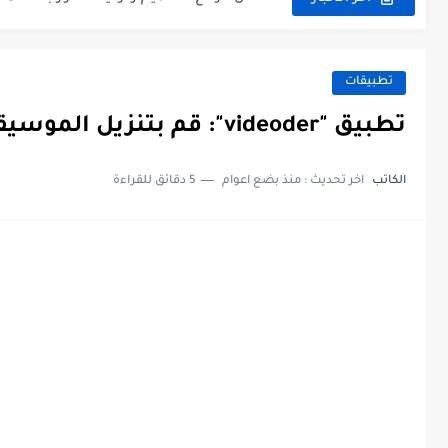
ترجمة أي فيديو الى اي لغة، الكتابة على الفيديو
أفضل موقع لتحويل النص الى صوت/ يدعم الل
تطبيقات
تحميل آخر تحديث للعبة Car Parking، تحديث 2024.
تطبيق "videoder": قم بتنزيل الموسيقى والفيديوهات مجاناً، من أكثر من 1000 موقع.
تطبيق لزيادة دقة الصور التي تلتقطها، ستح
الكاتب
اخر تحديث :
منذ بضع اعوام
5 دقائق للقراءة
الشروط الجديدة للربح من اليوتيوب 2023. (حقق الربح من قناتك...
افضل 3 تطبيقات تغيير الوجه | غير وجهك بالكامل وحوله...
تطبيق رائع لمشاهدة مسلسلات انمي مترجمة 