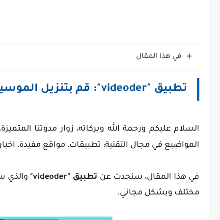
في هذا المقال
تطبيق "videoder": قم بتنزيل الموسيقى والفيديوهات مجاناً، من أكثر من 1000 موقع.
السلام عليكم ورحمة الله وبركاته، زوار مدوتنا المتميز
المواضيع في مجال التقنية: تطبيقات، مواقع مفيدة، اخبار ت
في هذا المقال، سنحدث عن
تطبيق "videoder"
والذي س
مختلف وبشكل مجاني.