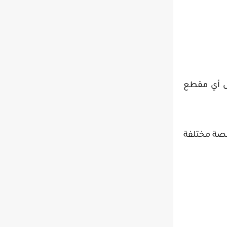
ق من تحميل أي مقطع
 العديد من المنصات، فهو يدعم أكثر من 1000 موقع ومنصة مختلفة