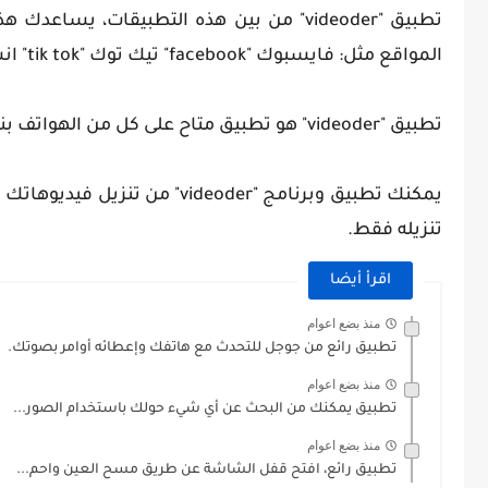
تطبيق "videoder" من بين هذه التطبيقات،
المواقع مثل: فايسبوك "facebook" تيك توك "tik tok" انستغرام "instagram" تويتر "twitter"...
تطبيق "videoder" هو تطبيق متاح على كل من الهواتف بنظام الاندرويد "andriod" وعلى الويندوز "windows" (الحاسوب).
يمكنك تطبيق وبرنامج "deoder
تنزيله فقط.
اقرأ أيضا
منذ بضع اعوام
تطبيق رائع من جوجل للتحدث مع هاتفك وإعطائه أوامر بصوتك.
منذ بضع اعوام
تطبيق يمكنك من البحث عن أي شيء حولك باستخدام الصور...
منذ بضع اعوام
تطبيق رائع، افتح قفل الشاشة عن طريق مسح العين واحم...