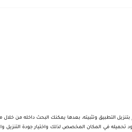
ل تطبيق "videoder" يكفي ان تقوم بتنزيل التطبيق وتثبيته، بعدها يمكنك البحث داخله من 
تود تحميله في المكان المخصص لذلك واختيار جودة التنزيل 