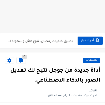
أفضل تطبيقات الذكاء الاصطناعي 2024، لا بد أن تتوفر في...
تحويل صور إلى نص:أفضل أداة لتحويل الصور إلى نص قابل...
تطبيق خلفيات رمضان: تنوع هائل وسهولة استخدام ومشاركة
أخر الاخبار
أفضل تطبيق تنزيل فيديوهات تيك توك بدون علامة مائية: وداعاً...
0
أهم وأفضل 20 تطبيق على متجر جوجل بلاي في...
تطبيقات
أفضل تطبيق أذكار لشهر رمضان 2024: طريق المسلم.
أداة جديدة من جوجل تتيح لك تعديل
"Sora".. تحويل أي نص الى فيديو الذكاء الاصطناعي.
الصور بالذكاء الاصطناعي.
أفضل تطبيقات الأندرويد التي يجب أن تحملها على هاتفك.
الكاتب
اخر تحديث :
منذ بضع اعوام
6 دقائق للقراءة
افضل موقع لتحميل مؤثرات صوتية mp3 للمونتاج.