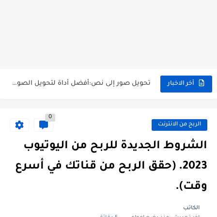
موقع سيساعدك في اختبار ألوان متناسقة لموقعك أو تطبيقك...
أفضل تطبيقات الذكاء الاصطناعي 2024، لا بد أن تتوفر في...
تحويل صور إلى نص:أفضل أداة لتحويل الصور إلى نص قابل...
أخر الاخبار
تطبيق خلفيات رمضان: تنوع هائل وسهولة استخدام ومشاركة
0
أفضل تطبيق تنزيل فيديوهات تيك توك بدون علامة مائية: وداعاً...
الربح من الانترنت
أهم وأفضل 20 تطبيق على متجر جوجل بلاي في...
الشروط الجديدة للربح من اليوتيوب
أفضل تطبيق أذكار لشهر رمضان 2024: طريق المسلم.
2023. (حقق الربح من قناتك في أسرع
"Sora".. تحويل أي نص الى فيديو الذكاء الاصطناعي.
وقت).
أفضل تطبيقات الأندرويد التي يجب أن تحملها على هاتفك.
الكاتب